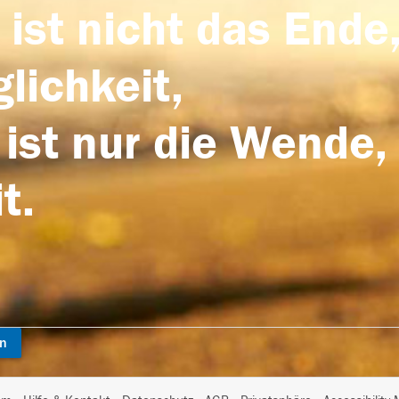
 ist nicht das Ende,
lichkeit,
 ist nur die Wende,
t.
en