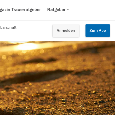
gazin Trauerratgeber
Ratgeber
barschaft
Anmelden
Zum
Abo