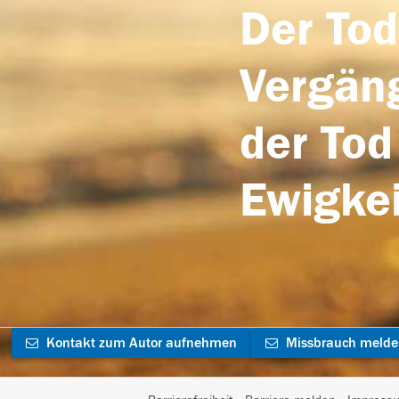
Der Tod
Vergäng
der Tod
Ewigkei
Kontakt zum Autor aufnehmen
Missbrauch meld