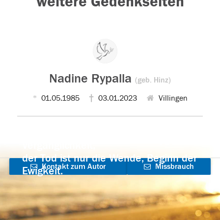
weitere Gedenkseiten
Nadine Rypalla
(geb. Hinz)
01.05.1985
03.01.2023
Villingen
Der Tod ist nicht das Ende, nicht die
Vergänglichkeit,
der Tod ist nur die Wende, Beginn der
Kontakt zum Autor
Missbrauch
Ewigkeit.
aufnehmen
melden