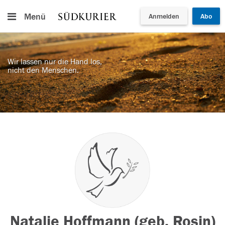
Menü
Anmelden
Abo
Wir lassen nur die Hand los,
nicht den Menschen.
Natalie Hoffmann (geb. Rosin)