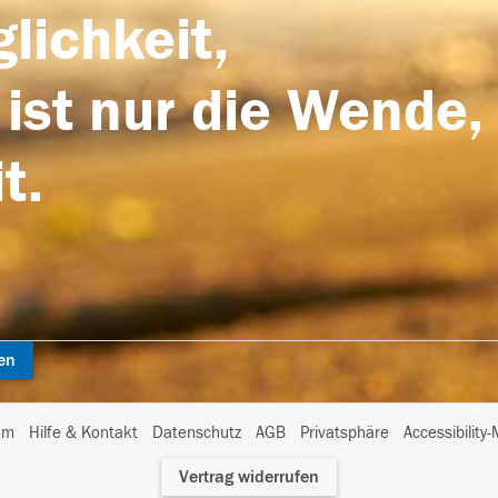
lichkeit,
 ist nur die Wende,
t.
en
I
um
Hilfe & Kontakt
Datenschutz
AGB
Privatsphäre
Accessibility
m
Vertrag widerrufen
A