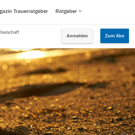
gazin Trauerratgeber
Ratgeber
barschaft
Anmelden
Zum
Abo