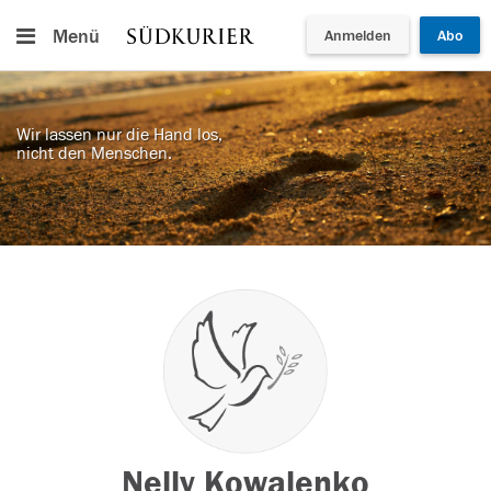
Menü
Anmelden
Abo
Wir lassen nur die Hand los,
nicht den Menschen.
Nelly Kowalenko