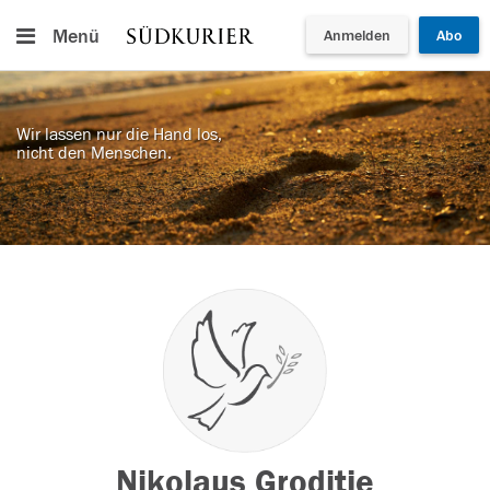
Menü
Anmelden
Abo
Wir lassen nur die Hand los,
nicht den Menschen.
Nikolaus Groditje