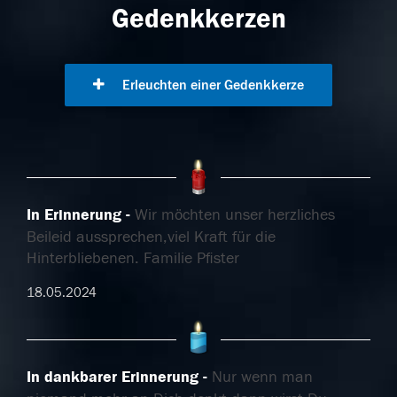
Gedenkkerzen
Erleuchten einer Gedenkkerze
In Erinnerung
Wir möchten unser herzliches
Beileid aussprechen,viel Kraft für die
Hinterbliebenen. Familie Pfister
18.05.2024
In dankbarer Erinnerung
Nur wenn man