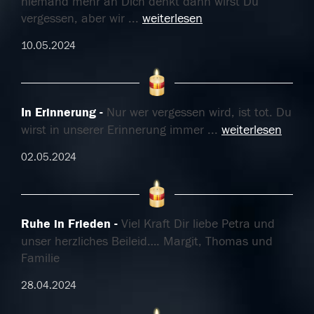
niemand mehr an Dich denkt dann wirst Du
vergessen, aber wir
...
weiterlesen
10.05.2024
In Erinnerung
Nur wer vergessen wird, ist tot. Du
wirst in unserer Erinnerung immer
...
weiterlesen
02.05.2024
Ruhe in Frieden
Viel Kraft Dir liebe Petra und
unser herzliches Beileid…. Margit, Thomas und
Familie
28.04.2024