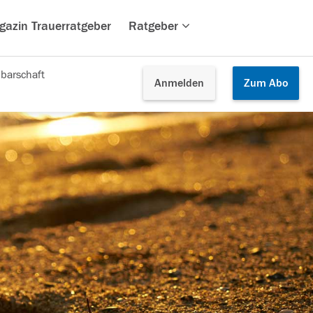
gazin Trauerratgeber
Ratgeber
barschaft
Anmelden
Zum
Abo