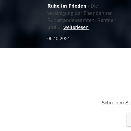
Ruhe im Frieden
Die
Vereinigung der Eisenbahner
Ruhestandsbeamten, Rentner
und
...
weiterlesen
05.10.2024
Schreiben Sie