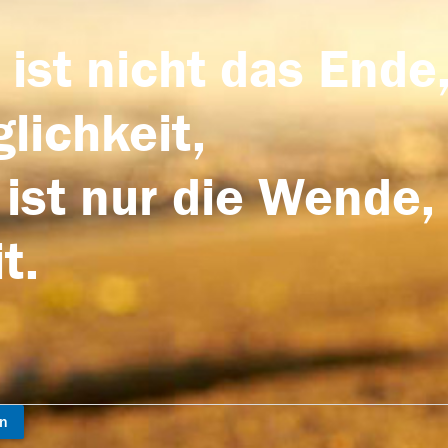
 ist nicht das Ende,
lichkeit,
 ist nur die Wende,
t.
en