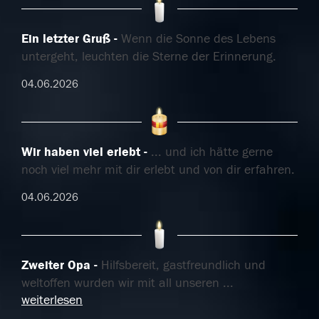
Ein letzter Gruß
Wenn die Sonne des Lebens
untergeht, leuchten die Sterne der Erinnerung.
04.06.2026
Wir haben viel erlebt
... und ich hätte gerne
noch viel mehr mit dir erlebt und von dir erfahren.
04.06.2026
Zweiter Opa
Hilfsbereit, gastfreundlich und
weltoffen wurden wir mit all unseren
...
weiterlesen