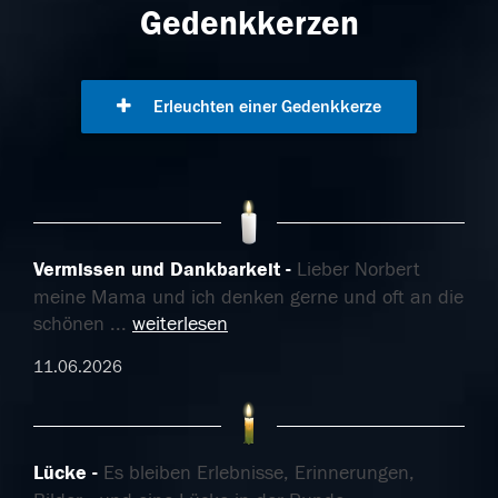
Gedenkkerzen
Erleuchten einer Gedenkkerze
Vermissen und Dankbarkeit
Lieber Norbert
meine Mama und ich denken gerne und oft an die
schönen
...
weiterlesen
11.06.2026
Lücke
Es bleiben Erlebnisse, Erinnerungen,