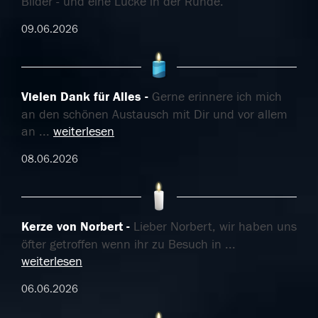
Bilder - und eine Lücke in der Runde.
09.06.2026
Vielen Dank für Alles
Gerne erinnere ich mich
an den schönen Austausch mit Dir und vor allem
an
...
weiterlesen
08.06.2026
Kerze von Norbert
Lieber Norbert, wir haben uns
öfter getroffen wenn ihr zu Besuch in
...
weiterlesen
06.06.2026