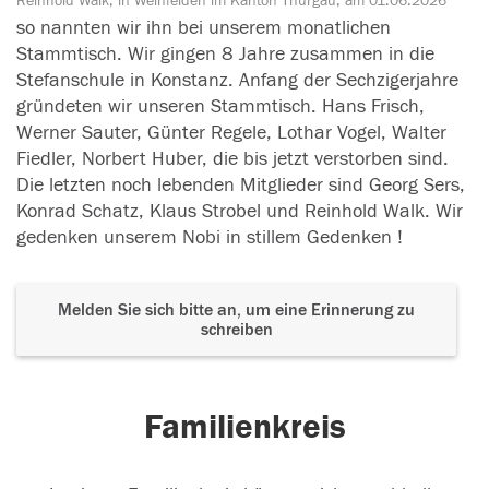
Reinhold Walk, in Weinfelden im Kanton Thurgau, am 01.06.2026
30.05.2026
so nannten wir ihn bei unserem monatlichen
Stammtisch. Wir gingen 8 Jahre zusammen in die
Stefanschule in Konstanz. Anfang der Sechzigerjahre
gründeten wir unseren Stammtisch. Hans Frisch,
Werner Sauter, Günter Regele, Lothar Vogel, Walter
Fiedler, Norbert Huber, die bis jetzt verstorben sind.
Die letzten noch lebenden Mitglieder sind Georg Sers,
Konrad Schatz, Klaus Strobel und Reinhold Walk. Wir
gedenken unserem Nobi in stillem Gedenken !
Melden Sie sich bitte an, um eine Erinnerung zu
schreiben
Familienkreis