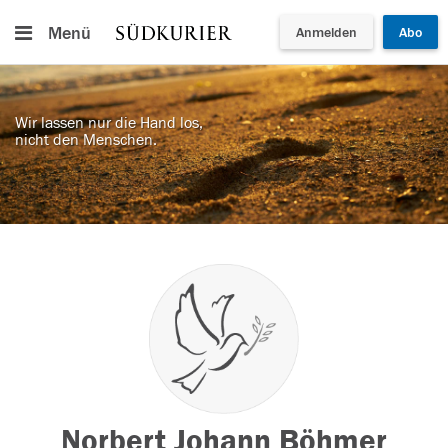
Menü
Anmelden
Abo
Wir lassen nur die Hand los,
nicht den Menschen.
Norbert Johann Böhmer