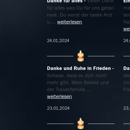
Danke für alles
Vielen Dank
Ei
für alles was Du für uns getan
me
hast. Du warst der beste Arzt
lan
u.
...
weiterlesen
Na
wei
24.01.2024
24.
Danke und Ruhe in Frieden
Da
Schade, dass es dich nicht
de
mehr gibt. Mein Beileid und
Un
der Trauerfamilie
...
Fr
weiterlesen
23.01.2024
23.