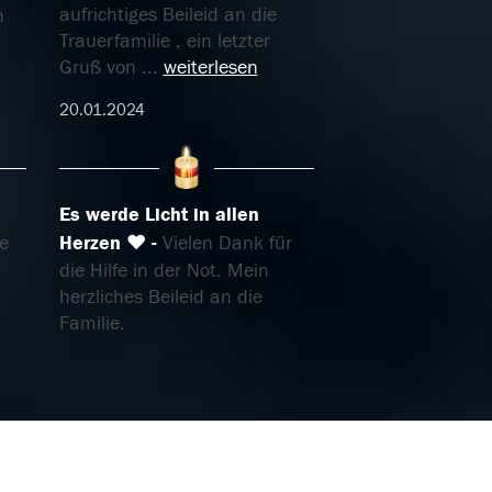
aufrichtiges Beileid an die
m
Trauerfamilie , ein letzter
Gruß von
...
weiterlesen
20.01.2024
Es werde Licht in allen
ie
Herzen ❤️
Vielen Dank für
die Hilfe in der Not. Mein
herzliches Beileid an die
Familie.
20.01.2024