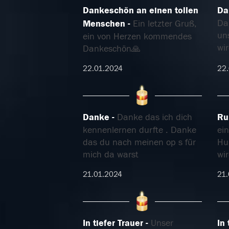
Dankeschön an einen tollen
Da
Da
Menschen
Ein letzter Gruß,
un
ein von Herzen kommendes
wi
Dankeschön🙏
22.01.2024
22.
Danke
Danke das ich dich
Ru
kennenlernen durfte . Danke
ei
das du nach meinen op s für
Hu
mich da warst
wi
21.01.2024
21.
In tiefer Trauer
Unser
In 