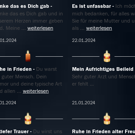
nke das es Dich gab
Es ist unfassbar
Ich möc
nke das es Dich gab und in
mich bedanken, für alles w
serem Herzen immer geben
Sie für meine Mutter und 
rd. Meine
...
weiterlesen
als
...
weiterlesen
01.2024
22.01.2024
he in Frieden
Du warst
Mein Aufrichtiges Beileid
n guter Mensch. Dein
Sehr guter Arzt und Mensc
mor und deine typische Art
er fehlt …
rd allen
...
weiterlesen
01.2024
21.01.2024
tiefer Trauer
Du wirst uns
Ruhe in Frieden alter Fre