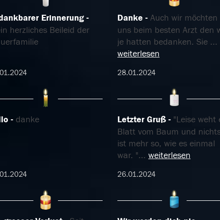
 dankbarer Erinnerung
Danke
Auch wir möchten
n herzliches Beileid der
uns beim besten Arzt den w
uerfamilie
je hatten bedanken. Sie
...
weiterlesen
01.2024
28.01.2024
llo
danke
Letzter Gruß
"Leise weht 
Blatt vom Baum und nicht
ist mehr so, wie es einmal
war. "
...
weiterlesen
01.2024
26.01.2024