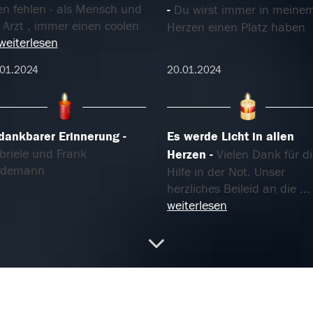
en fehlen - als Mensch und
Du wirst immer in meine
 Arzt , immer einen coolen
Herzen einen Platz haben
weiterlesen
01.2024
20.01.2024
 dankbarer Erinnerung
Es werde Licht in allen
briele und Frank
Herzen
Vielen Dank für d
ndemann
Hilfe in der Not. Unser
herzliches Beileid an die
...
weiterlesen
01.2024
20.01.2024