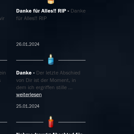
Danke für Alles!! RIP
Danke
ir
für Alles!! RIP
26.01.2024
ein
Danke
Der letzte Abschied
s
von Dir ist der Moment, in
dem ich ergriffen stille
...
weiterlesen
25.01.2024