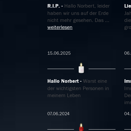
R.I.P.
Hallo Norbert, leider
Li
haben wir uns auf der Erde
Jah
nicht mehr gesehen. Das
...
die
weiterlesen
gr
15.06.2025
06
Hallo Norbert
Warst eine
Im
der wichtigsten Personen in
Im
meinem Leben
Der
im
07.06.2024
04