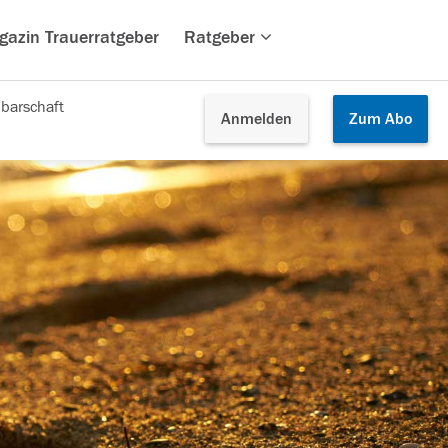
gazin Trauerratgeber
Ratgeber
barschaft
Anmelden
Zum
Abo