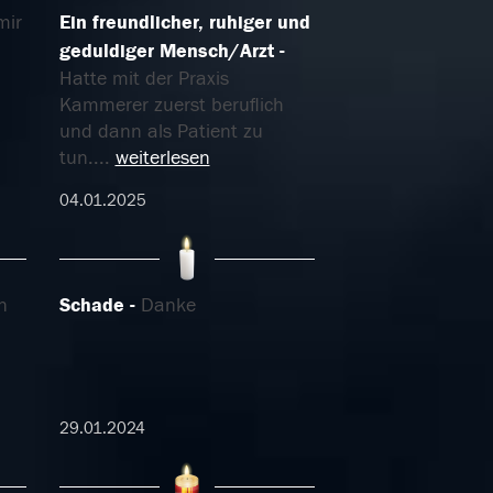
mir
Ein freundlicher, ruhiger und
geduldiger Mensch/Arzt
Hatte mit der Praxis
Kammerer zuerst beruflich
und dann als Patient zu
tun.
...
weiterlesen
04.01.2025
n
Schade
Danke
29.01.2024