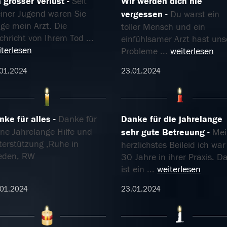
n grosser Verlust
Seit
Wir werden dich nie
iner Jugend waren Sie
vergessen
Du warst ein
ge mein Arzt. Die
toller Mensch und ein
chricht von Ihrem Tod
...
einfühlsamer Arzt hast uns
terlesen
Probleme
...
weiterlesen
01.2024
23.01.2024
nke für alles
Danke für
Danke für die jahrelange
ine Jahrelange Hilfe und
sehr gute Betreuung
Mei
terstützung ,Ruhe in
herzlichstes Beileid ich war
ieden, RW
30 Jahre in ihrer Praxis. D
ist ein
...
weiterlesen
01.2024
23.01.2024