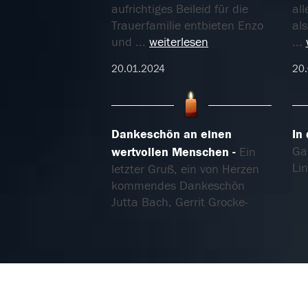
aufrichtiges Beileid für die
all
Trauerfamilie entbieten Enzo
als
und
...
weiterlesen
...
20.01.2024
20.
Dankeschön an einen
In
Ga
wertvollen Menschen
Ein
Li
letzter Gruß, ein von Herzen
kommendes Dankeschön
Jutta Bach, Gerrit Grocke-
Zimmermann Holger
Zimmermann
20.01.2024
20.