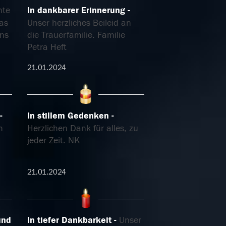
hte
In dankbarer Erinnerung
as
Unser herzliches Beileid an
uns
die Trauerfamilie. Familie
Petra Heft
21.01.2024
In stillem Gedenken
h
Herzlichen Dank für alles, zu
jeder Zeit. NK
21.01.2024
und
In tiefer Dankbarkeit
Unser