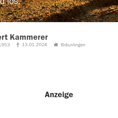
d los,
ert Kammerer
13.01.2024
1953
Bräunlingen
Anzeige