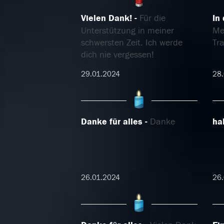
Vielen Dank!
Für die
In
Unterstützung in meiner
Mei
schwersten Zeit. Ich werde
Tra
dich nie vergessen!
29.01.2024
28.
Danke für alles
Danke
ha
26.01.2024
26.