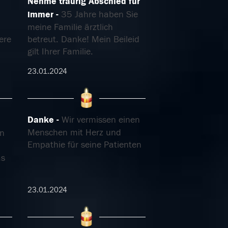
Nehme traurig Abschied für
immer
35 Jahre haben Sie
meine Familie ärztlich
ere
betreut. Danke! Mein Beileid
gilt Ihrer Familie.
23.01.2024
Danke
Wir vermissen einen
Menschen mit Herz und
n
Empathie für seine Patienten
as
23.01.2024