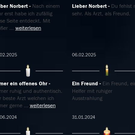
eber Norbert
Nach einem
Lieber Norbert
Du fehlst 
r erst habe ich zufällig
sehr. Als Arzt, als Freund.
se Seite entdeckt. Mit
oßer
...
weiterlesen
.02.2025
06.02.2025
mer ein offenes Ohr
Ein Freund
Ein Freund, ei
mer ruhig und authentisch.
Helfer mit ruhiger
 beste Arzt welchen ich
Ausstrahlung
mer gerne
...
weiterlesen
.06.2024
31.01.2024