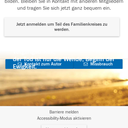
bilden. Bleiben Sie in Kontakt mit anderen Mitgliedern
und tragen Sie sich jetzt ganz bequem ein.
Jetzt anmelden um Teil des Familienkreises zu
werden.
Der Tod ist nicht das Ende, nicht die
Vergänglichkeit,
der Tod ist nur die Wende, Beginn der
Kontakt zum Autor
Missbrauch
Ewigkeit.
aufnehmen
melden
Barriere melden
I
Accessibility-Modus aktivieren
m