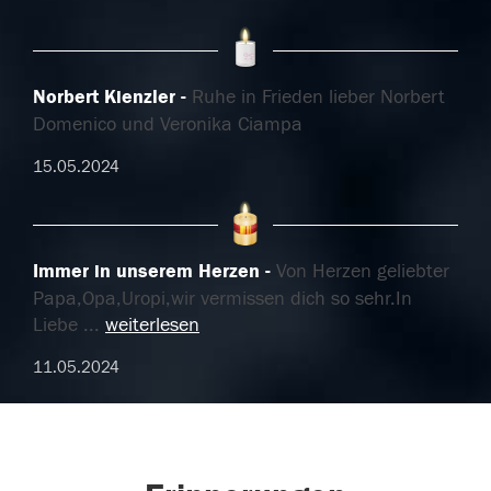
Norbert Kienzler
Ruhe in Frieden lieber Norbert
Domenico und Veronika Ciampa
15.05.2024
Immer in unserem Herzen
Von Herzen geliebter
Papa,Opa,Uropi,wir vermissen dich so sehr.In
Liebe
...
weiterlesen
11.05.2024