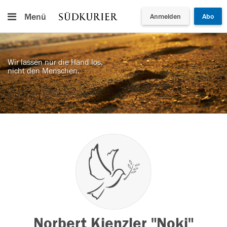
Menü
Anmelden
Abo
Wir lassen nur die Hand los,
nicht den Menschen.
Norbert Kienzler "Noki"