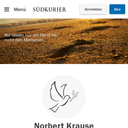
Menü
Anmelden
Abo
Wir lassen nur die Hand los,
nicht den Menschen.
Norbert Krause