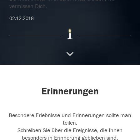
vermissen Dich.
02.12.2018
29.11.2018
29.11.2018
Erinnerungen
Besondere Erlebnisse und Erinnerungen sollte man
Wir behalten dich in Erinnerung
teilen.
17.11.2018
Schreiben Sie über die Ereignisse, die Ihnen
besonders in Erinnerung geblieben sind.