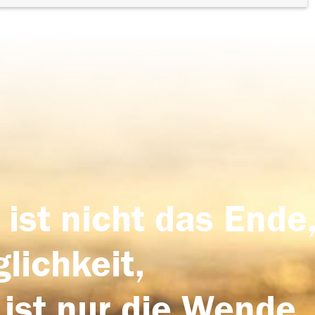
 ist nicht das Ende,
lichkeit,
 ist nur die Wende,