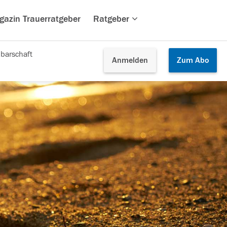
gazin Trauerratgeber
Ratgeber
barschaft
Anmelden
Zum
Abo