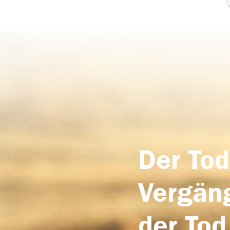
Der Tod
Vergäng
der Tod