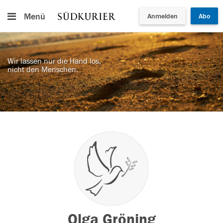
Menü
Anmelden
Abo
Wir lassen nur die Hand los,
nicht den Menschen.
Olga Gröning