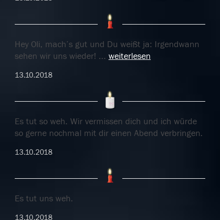
Hey Oli, mach’s gut und Du weißt ja: Irgendwann
sehen wir uns wieder!
...
weiterlesen
13.10.2018
Es tut so weh. Wir vermissen dich und ich würde
so gerne nochmal mit dir einen Abend verbringen.
13.10.2018
Es tut uns weh.
13.10.2018