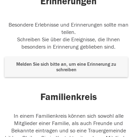
Erinnerungen
Besondere Erlebnisse und Erinnerungen sollte man
Du fehlst hier! Ich hoffe du hast es besser dort
teilen.
oben Pass auf uns auf
Schreiben Sie über die Ereignisse, die Ihnen
12.10.2018
besonders in Erinnerung geblieben sind.
Melden Sie sich bitte an, um eine Erinnerung zu
schreiben
Machs gut Oli
12.10.2018
Familienkreis
In einem Familienkreis können sich sowohl alle
12.10.2018
Mitglieder einer Familie, als auch Freunde und
Bekannte eintragen und so eine Trauergemeinde