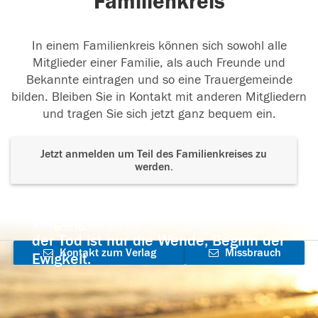
Familienkreis
In einem Familienkreis können sich sowohl alle
Mitglieder einer Familie, als auch Freunde und
Bekannte eintragen und so eine Trauergemeinde
bilden. Bleiben Sie in Kontakt mit anderen Mitgliedern
und tragen Sie sich jetzt ganz bequem ein.
Jetzt anmelden um Teil des Familienkreises zu
werden.
Der Tod ist nicht das Ende, nicht die
Vergänglichkeit,
der Tod ist nur die Wende, Beginn der
Kontakt zum Verlag
Missbrauch
Ewigkeit.
aufnehmen
melden