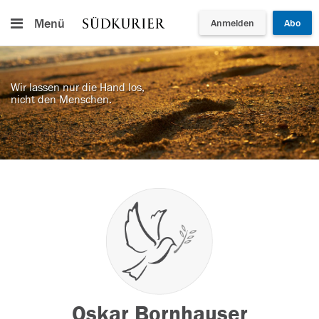
Menü
Anmelden
Abo
Wir lassen nur die Hand los,
nicht den Menschen.
Oskar Bornhauser