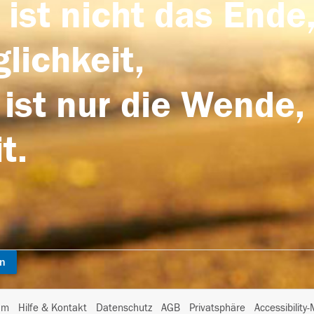
 ist nicht das Ende,
lichkeit,
 ist nur die Wende,
t.
en
I
um
Hilfe & Kontakt
Datenschutz
AGB
Privatsphäre
Accessibility