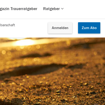
gazin Trauerratgeber
Ratgeber
barschaft
Anmelden
Zum
Abo