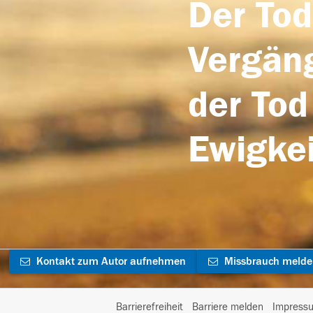
Der Tod
Vergäng
der Tod
Ewigkei
Kontakt zum Autor aufnehmen
Missbrauch meld
Barrierefreiheit
Barriere melden
Impress