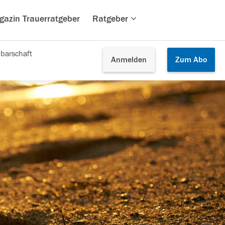
gazin Trauerratgeber
Ratgeber
barschaft
Anmelden
Zum
Abo