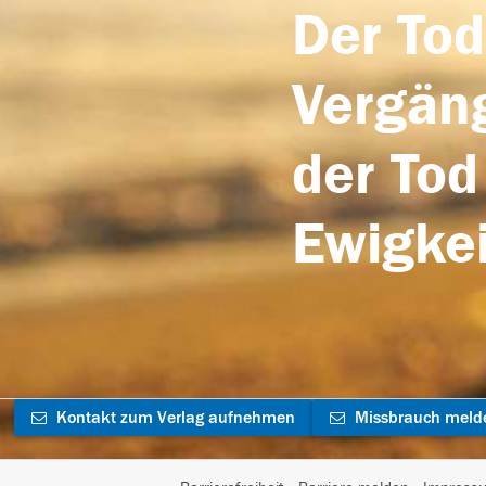
Der Tod
Vergäng
der Tod
Ewigkei
Kontakt zum Verlag aufnehmen
Missbrauch meld