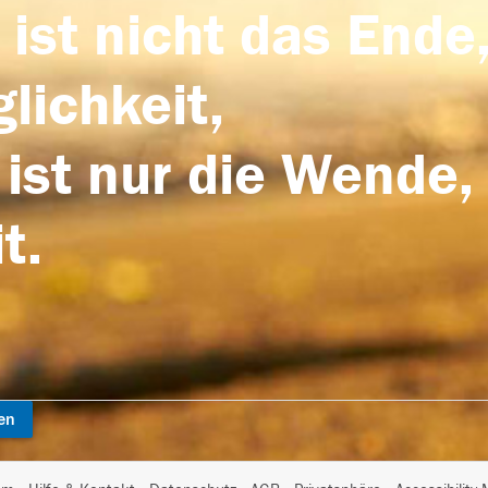
 ist nicht das Ende,
lichkeit,
 ist nur die Wende,
t.
en