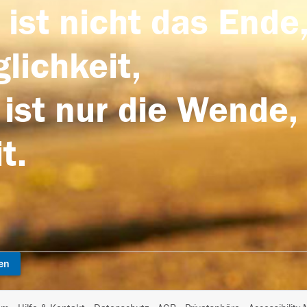
 ist nicht das Ende,
lichkeit,
 ist nur die Wende,
t.
en