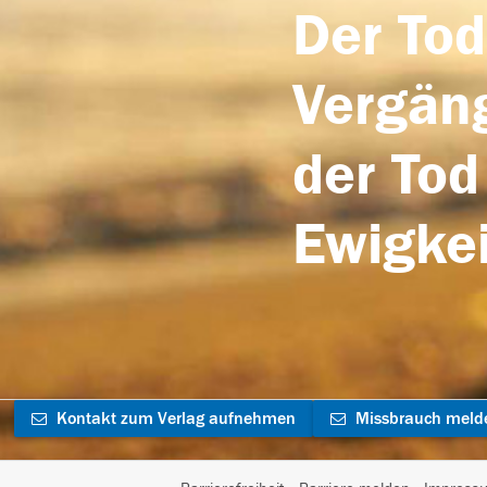
Der Tod
Vergäng
der Tod
Ewigkei
Kontakt zum Verlag aufnehmen
Missbrauch meld