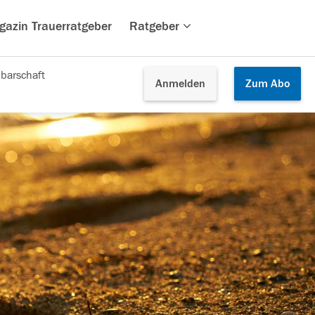
gazin Trauerratgeber
Ratgeber
barschaft
Anmelden
Zum
Abo