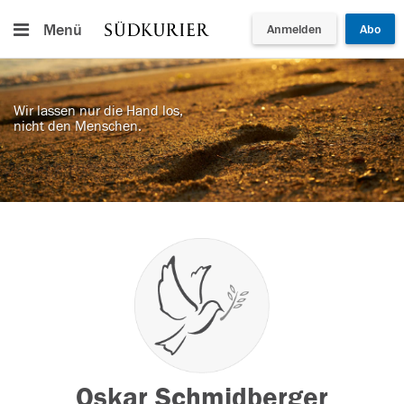
Menü
Anmelden
Abo
Wir lassen nur die Hand los,
nicht den Menschen.
Oskar Schmidberger