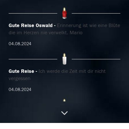
Gute Reise Oswald
Erinnerung ist wie eine Blüte
die im Herzen nie verwelkt. Mario
04.08.2024
Gute Reise
Ich werde die Zeit mit dir nicht
vergessen
04.08.2024
Trauern ist liebevolles Erinnern
Danke für den
Weg, den Du mit uns gegangen bist. Danke für