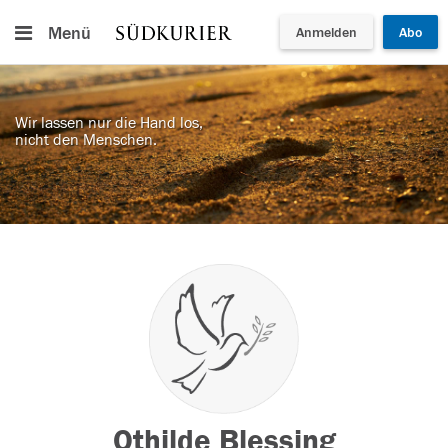
Menü
Anmelden
Abo
Wir lassen nur die Hand los,
nicht den Menschen.
Othilde Blessing