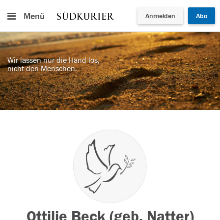
Menü
Anmelden
Abo
Wir lassen nur die Hand los,
nicht den Menschen.
Ottilie Beck (geb. Natter)