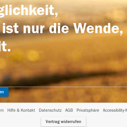
lichkeit,
 ist nur die Wende,
t.
en
I
um
Hilfe & Kontakt
Datenschutz
AGB
Privatsphäre
Accessibility
m
Vertrag widerrufen
A