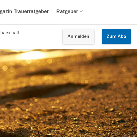
gazin Trauerratgeber
Ratgeber
barschaft
Anmelden
Zum
Abo