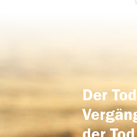
Der Tod
Vergäng
der Tod