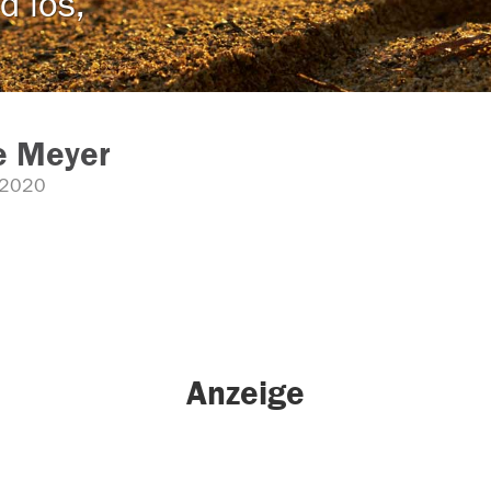
d los,
ie Meyer
.2020
Anzeige