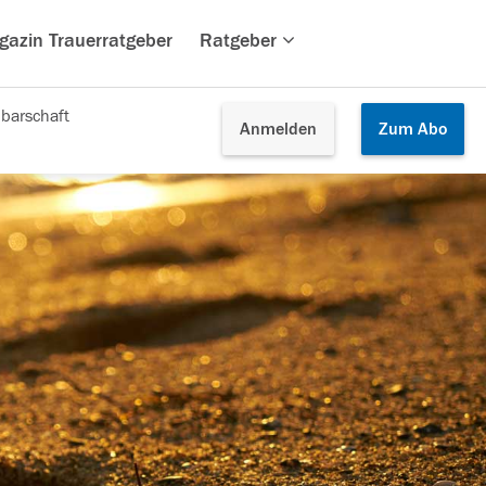
gazin Trauerratgeber
Ratgeber
barschaft
Anmelden
Zum
Abo