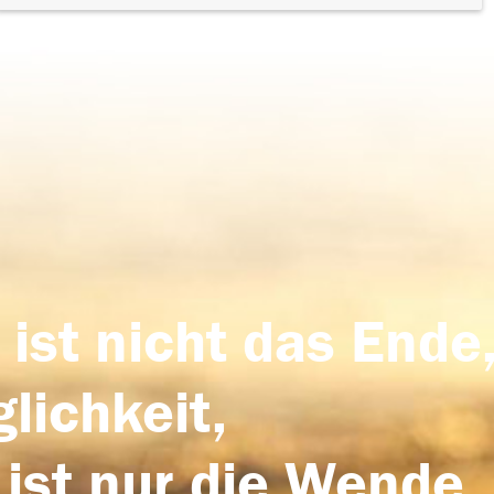
 ist nicht das Ende,
lichkeit,
 ist nur die Wende,