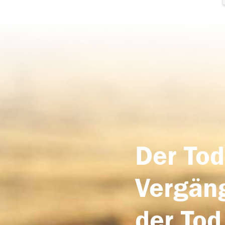
Der Tod
Vergäng
der Tod