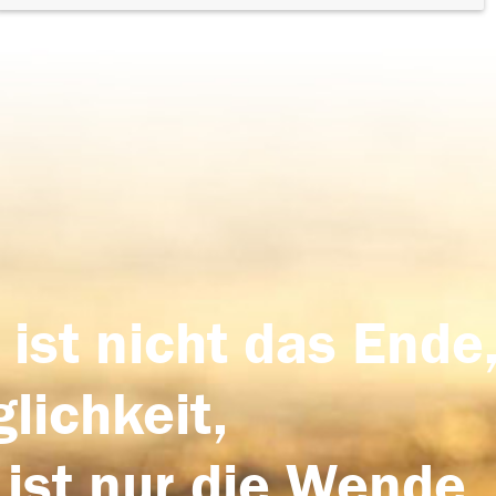
 ist nicht das Ende,
lichkeit,
 ist nur die Wende,