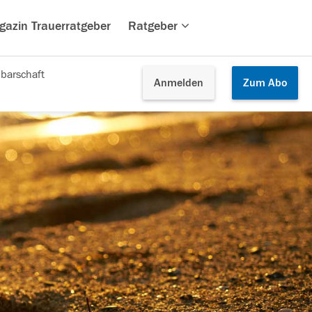
gazin Trauerratgeber
Ratgeber
barschaft
Anmelden
Zum
Abo