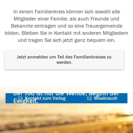
In einem Familienkreis können sich sowohl alle
Mitglieder einer Familie, als auch Freunde und
Bekannte eintragen und so eine Trauergemeinde
bilden. Bleiben Sie in Kontakt mit anderen Mitgliedern
und tragen Sie sich jetzt ganz bequem ein.
Jetzt anmelden um Teil des Familienkreises zu
werden.
Der Tod ist nicht das Ende, nicht die
Vergänglichkeit,
der Tod ist nur die Wende, Beginn der
Kontakt zum Verlag
Missbrauch
Ewigkeit.
aufnehmen
melden