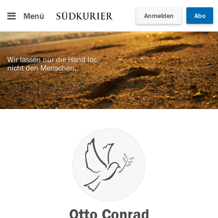
Menü
Anmelden
Abo
Wir lassen nur die Hand los,
nicht den Menschen.
Otto Conrad