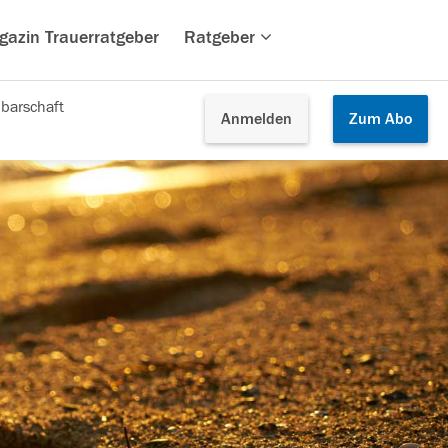
gazin Trauerratgeber
Ratgeber
barschaft
Anmelden
Zum
Abo