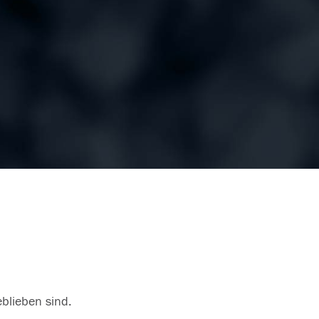
eblieben sind.