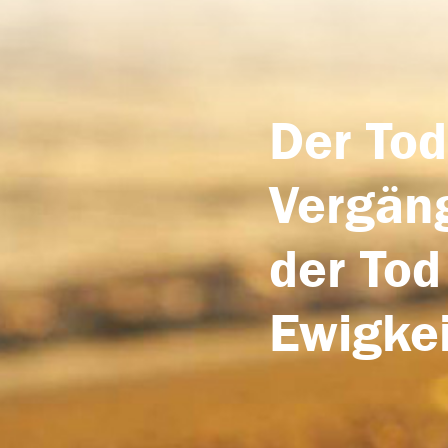
Der Tod
Vergäng
der Tod
Ewigkei