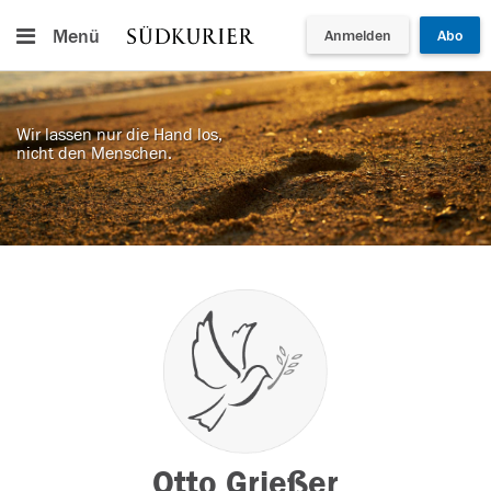
Menü
Anmelden
Abo
Wir lassen nur die Hand los,
nicht den Menschen.
Otto Grießer