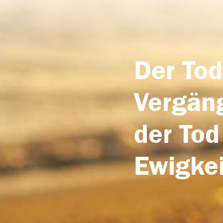
Der Tod
Vergäng
der Tod
Ewigkei