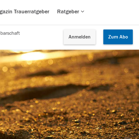
gazin Trauerratgeber
Ratgeber
barschaft
Anmelden
Zum
Abo