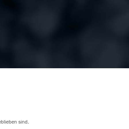
eblieben sind.