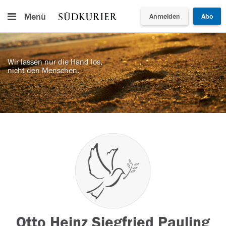
Menü
Anmelden
Abo
Wir lassen nur die Hand los,
nicht den Menschen.
Otto Heinz Siegfried Pauling