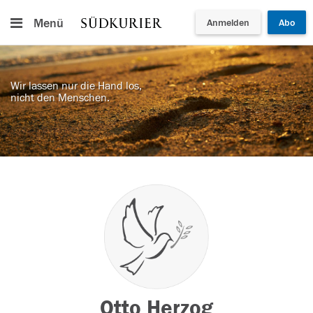
Menü
Anmelden
Abo
Wir lassen nur die Hand los,
nicht den Menschen.
Otto Herzog