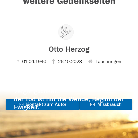
weitere Gedenkseiten
Otto Herzog
01.04.1940
26.10.2023
Lauchringen
Der Tod ist nicht das Ende, nicht die
Vergänglichkeit,
der Tod ist nur die Wende, Beginn der
Kontakt zum Autor
Missbrauch
Ewigkeit.
aufnehmen
melden