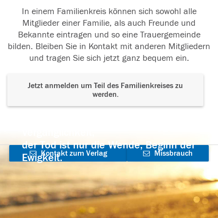
In einem Familienkreis können sich sowohl alle
Mitglieder einer Familie, als auch Freunde und
Bekannte eintragen und so eine Trauergemeinde
bilden. Bleiben Sie in Kontakt mit anderen Mitgliedern
und tragen Sie sich jetzt ganz bequem ein.
Jetzt anmelden um Teil des Familienkreises zu
werden.
Der Tod ist nicht das Ende, nicht die
Vergänglichkeit,
der Tod ist nur die Wende, Beginn der
Kontakt zum Verlag
Missbrauch
Ewigkeit.
aufnehmen
melden