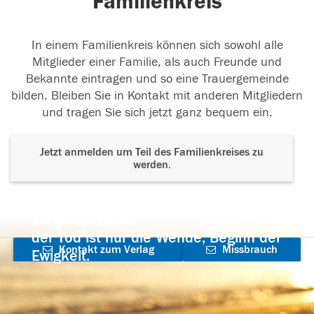
Familienkreis
In einem Familienkreis können sich sowohl alle
Mitglieder einer Familie, als auch Freunde und
Bekannte eintragen und so eine Trauergemeinde
bilden. Bleiben Sie in Kontakt mit anderen Mitgliedern
und tragen Sie sich jetzt ganz bequem ein.
Jetzt anmelden um Teil des Familienkreises zu
werden.
Der Tod ist nicht das Ende, nicht die
Vergänglichkeit,
der Tod ist nur die Wende, Beginn der
Kontakt zum Verlag
Missbrauch
Ewigkeit.
aufnehmen
melden