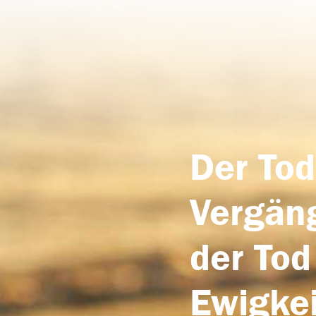
Der Tod
Vergäng
der Tod
Ewigkei