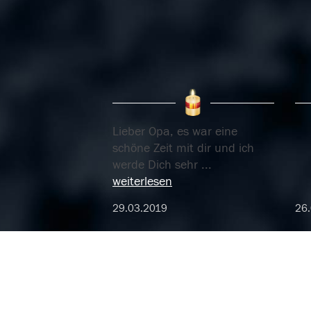
Lieber Opa, es war eine
schöne Zeit mit dir und ich
werde Dich sehr
...
weiterlesen
29.03.2019
26