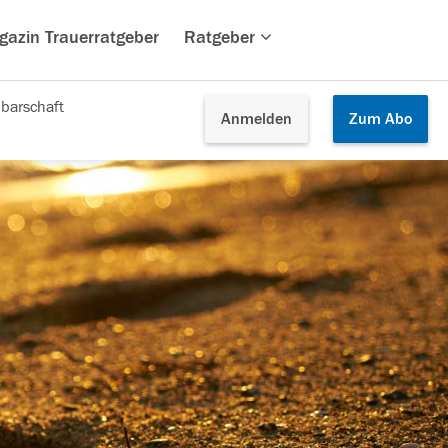
gazin Trauerratgeber
Ratgeber
barschaft
Anmelden
Zum
Abo