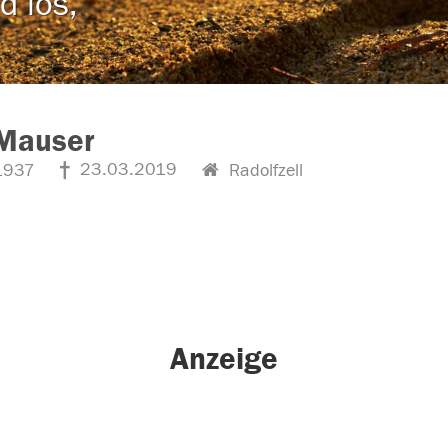
d los,
 Mauser
23.03.2019
1937
Radolfzell
Anzeige