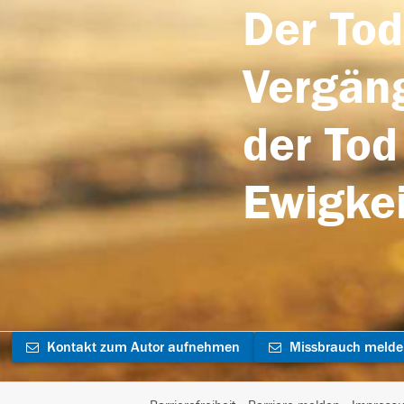
Der Tod
Vergäng
der Tod
Ewigkei
Kontakt zum Autor aufnehmen
Missbrauch meld