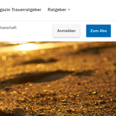
gazin Trauerratgeber
Ratgeber
barschaft
Anmelden
Zum
Abo