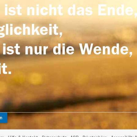
 ist nicht das Ende,
lichkeit,
 ist nur die Wende,
t.
en