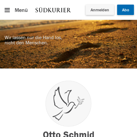
Menü
Anmelden
Abo
Wir lassen nur die Hand los,
nicht den Menschen.
Otto Schmid