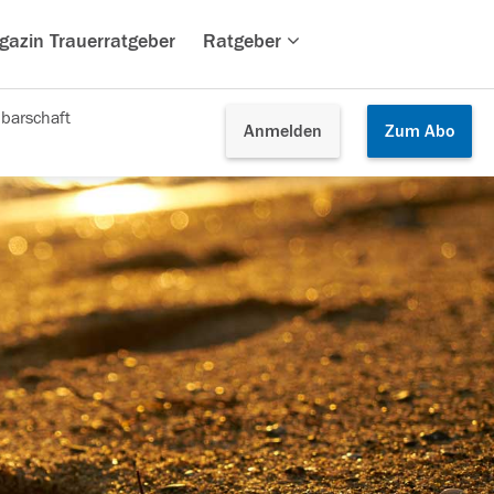
gazin Trauerratgeber
Ratgeber
barschaft
Anmelden
Zum
Abo