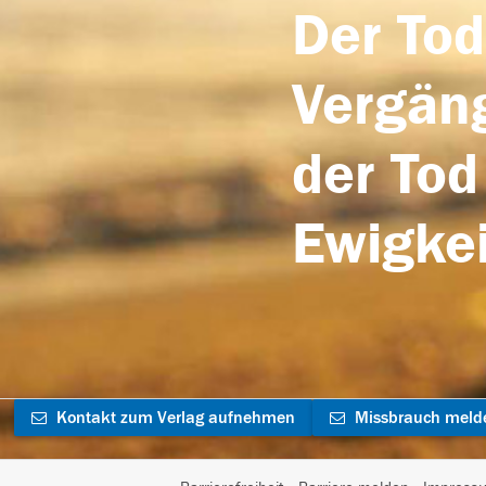
Der Tod
Vergäng
der Tod
Ewigkei
Kontakt zum Verlag aufnehmen
Missbrauch meld