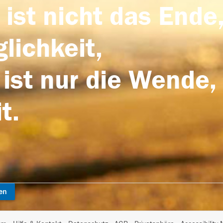
 ist nicht das Ende,
lichkeit,
 ist nur die Wende,
t.
en