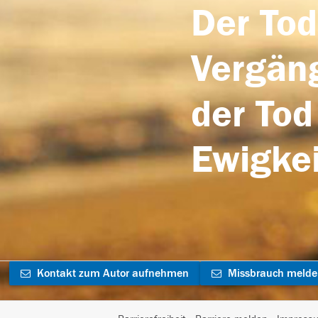
Der Tod
Vergäng
der Tod
Ewigkei
Kontakt zum Autor aufnehmen
Missbrauch meld