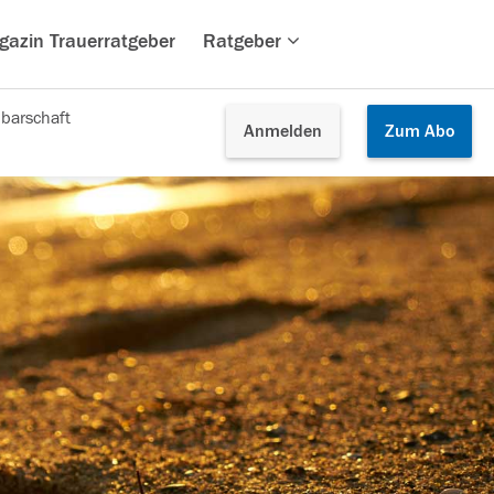
gazin Trauerratgeber
Ratgeber
barschaft
Anmelden
Zum
Abo