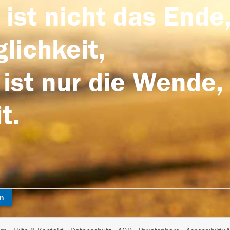
 ist nicht das Ende,
lichkeit,
 ist nur die Wende,
t.
en