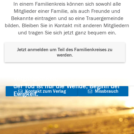
In einem Familienkreis können sich sowohl alle
Mitglieder einer Familie, als auch Freunde und
Bekannte eintragen und so eine Trauergemeinde
bilden. Bleiben Sie in Kontakt mit anderen Mitgliedern
und tragen Sie sich jetzt ganz bequem ein.
Jetzt anmelden um Teil des Familienkreises zu
werden.
Der Tod ist nicht das Ende, nicht die
Vergänglichkeit,
der Tod ist nur die Wende, Beginn der
Kontakt zum Verlag
Missbrauch
Ewigkeit.
aufnehmen
melden