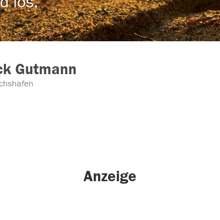
d los,
ick Gutmann
ichshafen
Anzeige