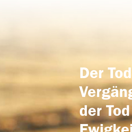
Der Tod
Vergäng
der Tod
Ewigkei