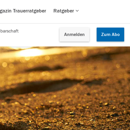
gazin Trauerratgeber
Ratgeber
barschaft
Anmelden
Zum
Abo