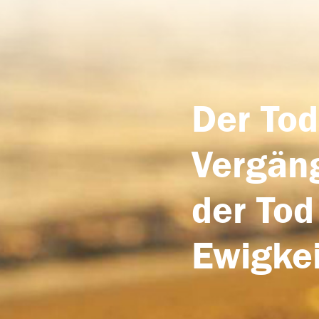
Der Tod
Vergäng
der Tod
Ewigkei