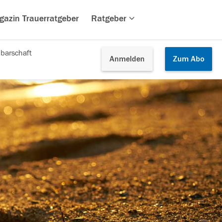
gazin Trauerratgeber
Ratgeber
barschaft
Anmelden
Zum
Abo