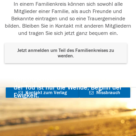
In einem Familienkreis können sich sowohl alle
Mitglieder einer Familie, als auch Freunde und
Bekannte eintragen und so eine Trauergemeinde
bilden. Bleiben Sie in Kontakt mit anderen Mitgliedern
und tragen Sie sich jetzt ganz bequem ein.
Jetzt anmelden um Teil des Familienkreises zu
werden.
Der Tod ist nicht das Ende, nicht die
Vergänglichkeit,
der Tod ist nur die Wende, Beginn der
Kontakt zum Verlag
Missbrauch
Ewigkeit.
aufnehmen
melden