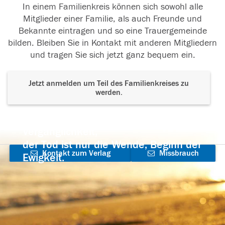
In einem Familienkreis können sich sowohl alle
Mitglieder einer Familie, als auch Freunde und
Bekannte eintragen und so eine Trauergemeinde
bilden. Bleiben Sie in Kontakt mit anderen Mitgliedern
und tragen Sie sich jetzt ganz bequem ein.
Jetzt anmelden um Teil des Familienkreises zu
werden.
Der Tod ist nicht das Ende, nicht die
Vergänglichkeit,
der Tod ist nur die Wende, Beginn der
Kontakt zum Verlag
Missbrauch
Ewigkeit.
aufnehmen
melden