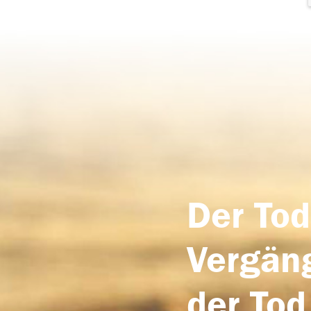
Der Tod
Vergäng
der Tod