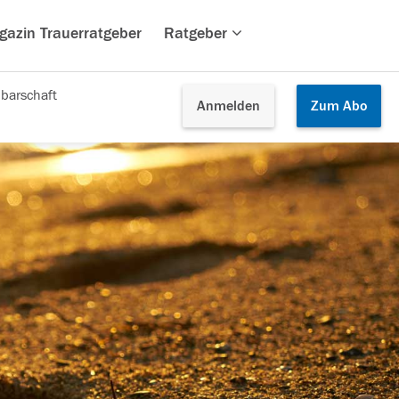
gazin Trauerratgeber
Ratgeber
barschaft
Anmelden
Zum
Abo