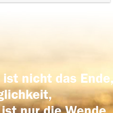
 ist nicht das Ende,
lichkeit,
 ist nur die Wende,