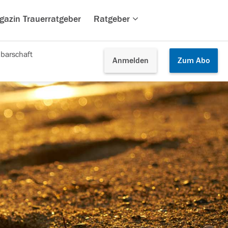
gazin Trauerratgeber
Ratgeber
barschaft
Anmelden
Zum
Abo