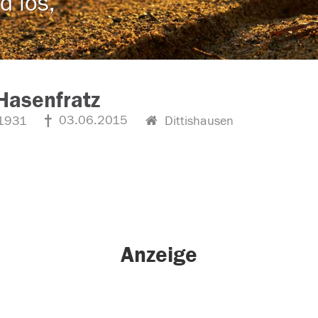
d los,
Hasenfratz
03.06.2015
1931
Dittishausen
Anzeige