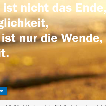
 ist nicht das Ende,
lichkeit,
 ist nur die Wende,
t.
en