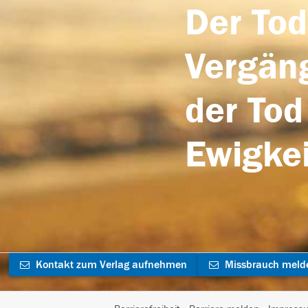
Der Tod
Vergäng
der Tod
Ewigkei
Kontakt zum Verlag aufnehmen
Missbrauch meld