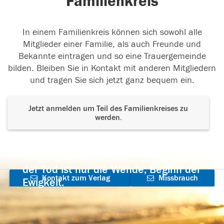
Familienkreis
In einem Familienkreis können sich sowohl alle
Mitglieder einer Familie, als auch Freunde und
Bekannte eintragen und so eine Trauergemeinde
bilden. Bleiben Sie in Kontakt mit anderen Mitgliedern
und tragen Sie sich jetzt ganz bequem ein.
Jetzt anmelden um Teil des Familienkreises zu
werden.
Der Tod ist nicht das Ende, nicht die
Vergänglichkeit,
der Tod ist nur die Wende, Beginn der
Kontakt zum Verlag
Missbrauch
Ewigkeit.
aufnehmen
melden